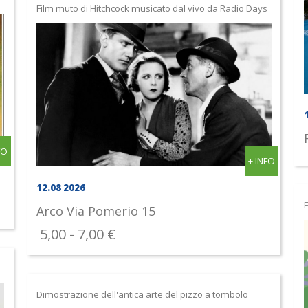
Film muto di Hitchcock musicato dal vivo da Radio Days
FO
+ INFO
12.08 2026
F
Arco
Via Pomerio 15
5,00 - 7,00 €
Dimostrazione dell'antica arte del pizzo a tombolo