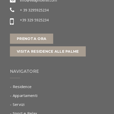
info@villaphoenix.com
+ 39 3295925234
+39 329 5925234
PRENOTA ORA
VISITA RESIDENCE ALLE PALME
NAVIGATORE
- Residence
- Appartamenti
- Servizi
- Sport e Relax